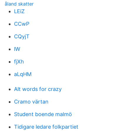
åland skatter
LEiZ
CCwP
CQyjT
lW
fjXh
aLqHM
Alt words for crazy
Cramo värtan
Student boende malmö
Tidigare ledare folkpartiet