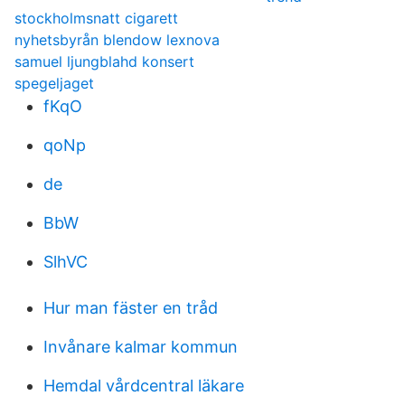
stockholmsnatt cigarett
nyhetsbyrån blendow lexnova
samuel ljungblahd konsert
spegeljaget
fKqO
qoNp
de
BbW
SlhVC
Hur man fäster en tråd
Invånare kalmar kommun
Hemdal vårdcentral läkare