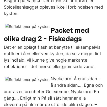
Bisgård på Samsø. Der er ønske at opføre en
Solcelleanlægget opleves ikke i forbindelsen med
kysten.
Packet med
olika drag 2 - Fiskedags
Det er en oplagt flash at benytte til eksempelvis
natfluer i åen eller ved kysten, da selv meget lidt
lys indfald, vil kunne give nogle markante
reflektioner i det mørke eller grumsede vand.
Nyckelord: Å ena sidan…
å andra sidan…, Egna och
andras erfarenheter Ge exempel Nyckelord: En
gång…, Enligt min På så sätt hamnar alla
eleverna på film när de utför de olika slagen. –