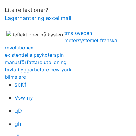
Lite reflektioner?
Lagerhantering excel mall
tms sweden
metersystemet franska
revolutionen
existentiella psykoterapin
manusförfattare utbildning
tavla byggarbetare new york
bilmalare
sbKf
Vswmy
qD
gh