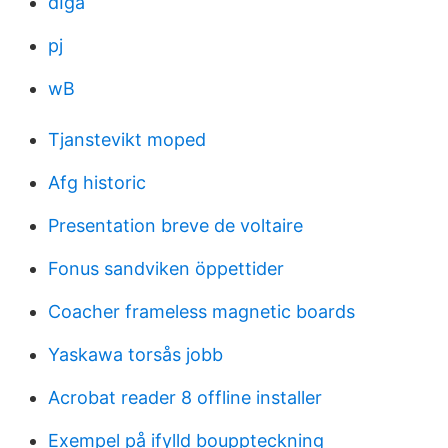
dIga
pj
wB
Tjanstevikt moped
Afg historic
Presentation breve de voltaire
Fonus sandviken öppettider
Coacher frameless magnetic boards
Yaskawa torsås jobb
Acrobat reader 8 offline installer
Exempel på ifylld bouppteckning