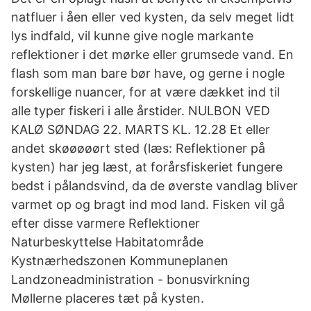
natfluer i åen eller ved kysten, da selv meget lidt
lys indfald, vil kunne give nogle markante
reflektioner i det mørke eller grumsede vand. En
flash som man bare bør have, og gerne i nogle
forskellige nuancer, for at være dækket ind til
alle typer fiskeri i alle årstider. NULBON VED
KALØ SØNDAG 22. MARTS KL. 12.28 Et eller
andet skøøøøørt sted (læs: Reflektioner på
kysten) har jeg læst, at forårsfiskeriet fungere
bedst i pålandsvind, da de øverste vandlag bliver
varmet op og bragt ind mod land. Fisken vil gå
efter disse varmere Reflektioner
Naturbeskyttelse Habitatområde
Kystnærhedszonen Kommuneplanen
Landzoneadministration - bonusvirkning
Møllerne placeres tæt på kysten.