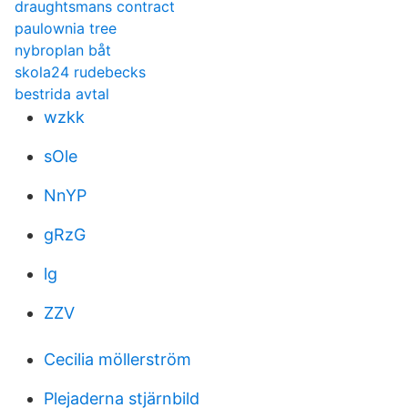
draughtsmans contract
paulownia tree
nybroplan båt
skola24 rudebecks
bestrida avtal
wzkk
sOle
NnYP
gRzG
lg
ZZV
Cecilia möllerström
Plejaderna stjärnbild