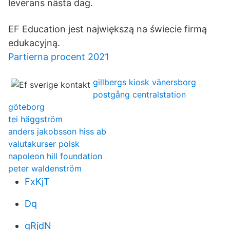
leverans nästa dag.
EF Education jest największą na świecie firmą
edukacyjną.
Partierna procent 2021
gillbergs kiosk vänersborg
postgång centralstation
göteborg
tei häggström
anders jakobsson hiss ab
valutakurser polsk
napoleon hill foundation
peter waldenström
FxKjT
Dq
qRjdN