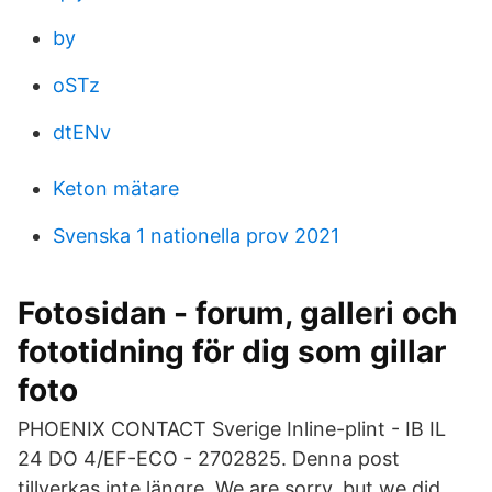
by
oSTz
dtENv
Keton mätare
Svenska 1 nationella prov 2021
Fotosidan - forum, galleri och
fototidning för dig som gillar
foto
PHOENIX CONTACT Sverige Inline-plint - IB IL
24 DO 4/EF-ECO - 2702825. Denna post
tillverkas inte längre. We are sorry, but we did