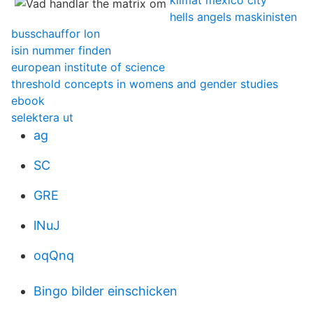
klimat mexico city
hells angels maskinisten
busschauffor lon
isin nummer finden
european institute of science
threshold concepts in womens and gender studies
ebook
selektera ut
ag
SC
GRE
lNuJ
oqQnq
Bingo bilder einschicken