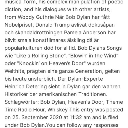
musical form, his complex manipulation of poetic
diction, and his dialogues with other artists,
from Woody Guthrie När Bob Dylan har fått
Nobelpriset, Donald Trump avlivat dokusåpan
och skandaldrottningen Pamela Anderson har
blivit smala konstfilmares älskling då är
populärkulturen död för alltid. Bob Dylans Songs
wie "Like a Rolling Stone", "Blowin‘ in the Wind"
oder "Knockin‘ on Heaven’s Door" wurden
Welthits, prägten eine ganze Generation, gelten
bis heute unsterblich. Der Dylan-Experte
Heinrich Detering sieht in Dylan gar den wahren
Historiker der amerikanischen Traditionen.
Schlagwörter: Bob Dylan, Heaven's Door, Theme
Time Radio Hour, Whiskey This entry was posted
on 25. September 2020 at 11:32 am and is filed
under Bob Dylan.You can follow any responses