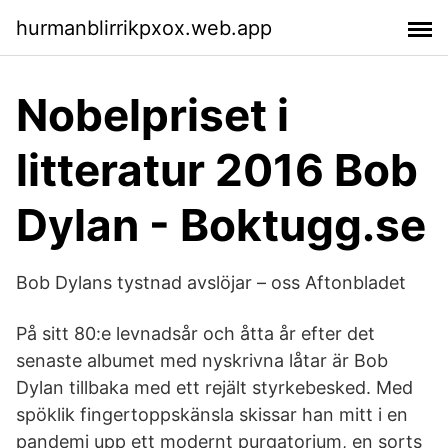
hurmanblirrikpxox.web.app
Nobelpriset i
litteratur 2016 Bob
Dylan - Boktugg.se
Bob Dylans tystnad avslöjar – oss Aftonbladet
På sitt 80:e levnadsår och åtta år efter det
senaste albumet med nyskrivna låtar är Bob
Dylan tillbaka med ett rejält styrkebesked. Med
spöklik fingertoppskänsla skissar han mitt i en
pandemi upp ett modernt purgatorium, en sorts