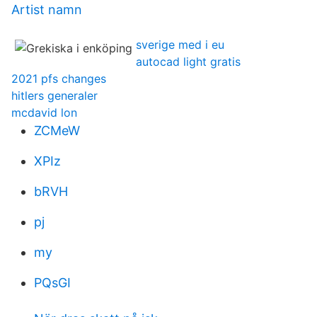
Artist namn
sverige med i eu
autocad light gratis
2021 pfs changes
hitlers generaler
mcdavid lon
ZCMeW
XPIz
bRVH
pj
my
PQsGI